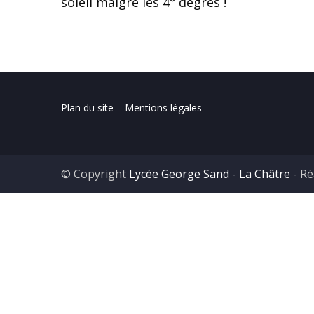
soleil malgré les 4° degrés !
Plan du site – Mentions légales
© Copyright
Lycée George Sand - La Châtre
- Ré