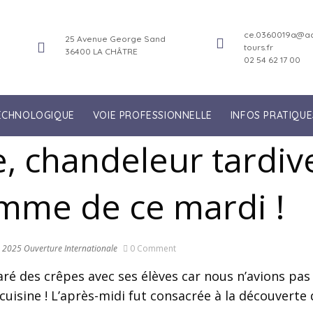
ce.0360019a@ac
25 Avenue George Sand
tours.fr
36400 LA CHÂTRE
02 54 62 17 00
TECHNOLOGIQUE
VOIE PROFESSIONNELLE
INFOS PRATIQUE
e, chandeleur tardiv
mme de ce mardi !
. 2025
Ouverture Internationale
0 Comment
ré des crêpes avec ses élèves car nous n’avions pas f
e cuisine ! L’après-midi fut consacrée à la découver