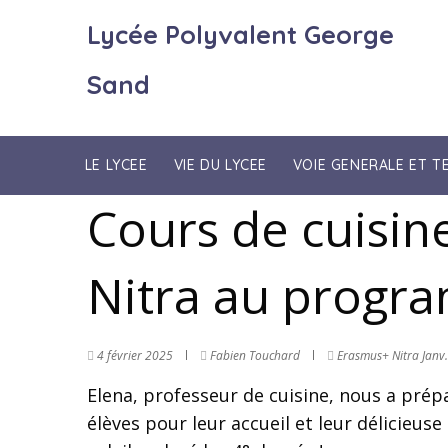
Lycée Polyvalent George
Sand
LE LYCEE
VIE DU LYCEE
VOIE GENERALE ET 
Cours de cuisin
Nitra au progra
4 février 2025
Fabien Touchard
Erasmus+
Nitra Janv
Elena, professeur de cuisine, nous a prépa
élèves pour leur accueil et leur délicieus