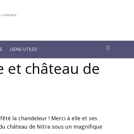
-orleans-
S
LIENS UTILES
e et château de
êté la chandeleur ! Merci à elle et ses
te du château de Nitra sous un magnifique