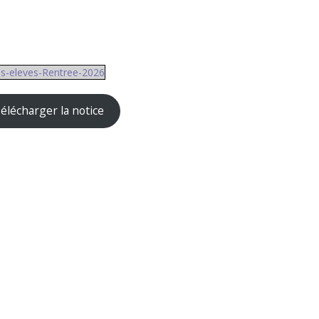
es-eleves-Rentree-2026
élécharger la notice