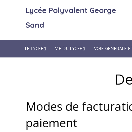
Lycée Polyvalent George
Sand
LE LYCEE
VIE DU LYCEE
VOIE GENERALE 
De
Modes de facturati
paiement