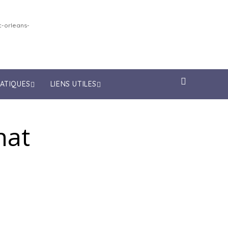
-orleans-
RATIQUES
LIENS UTILES
nat