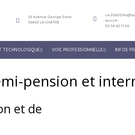
ce.0360019a@ac
25 Avenue George Sand
tours.fr
36400 LA CHÂTRE
02 54 62 17 00
ET TECHNOLOGIQUE
VOIE PROFESSIONNELLE
INFOS P
mi-pension et inter
on et de