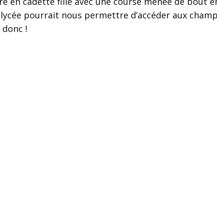
oire en cadette fille avec une course menée de bout 
lycée pourrait nous permettre d’accéder aux champio
 donc !