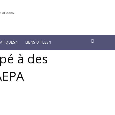
-orleans-
RATIQUES
LIENS UTILES
ipé à des
AEPA