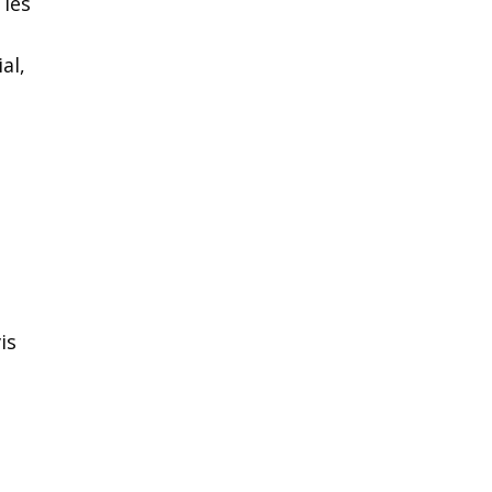
 les
al,
is