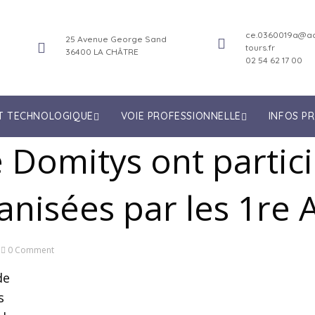
ce.0360019a@ac
25 Avenue George Sand
tours.fr
36400 LA CHÂTRE
02 54 62 17 00
ET TECHNOLOGIQUE
VOIE PROFESSIONNELLE
INFOS P
e Domitys ont partic
nisées par les 1re 
0 Comment
de
s