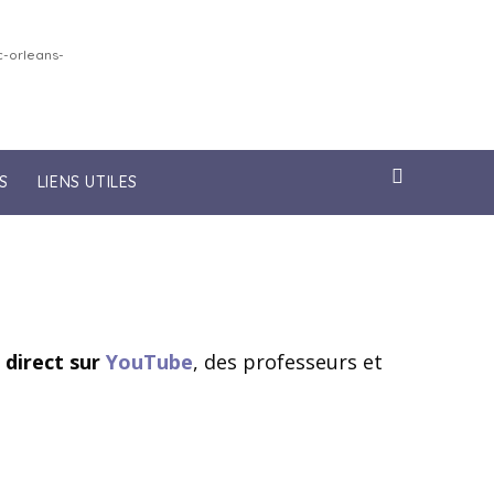
-orleans-
S
LIENS UTILES
 direct sur
YouTube
, des professeurs et