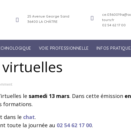
ce.0360019a@ac
25 Avenue George Sand
tours.fr
36400 LA CHÂTRE
02 54 62 17 00
TECHNOLOGIQUE
VOIE PROFESSIONNELLE
INFOS PRATIQUE
virtuelles
omment
rtuelles le
samedi 13 mars
. Dans cette émission
en
s formations.
t dans le
chat
.
t toute la journée au
02 54 62 17 00
.