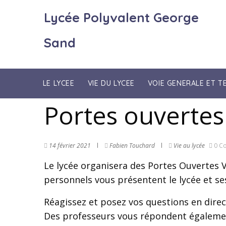
Lycée Polyvalent George
Sand
LE LYCEE
VIE DU LYCEE
VOIE GENERALE ET 
Portes ouvertes 
14 février 2021
Fabien Touchard
Vie au lycée
0 C
Le lycée organisera des Portes Ouvertes Vi
personnels vous présentent le lycée et se
Réagissez et posez vos questions en direc
Des professeurs vous répondent égalemen