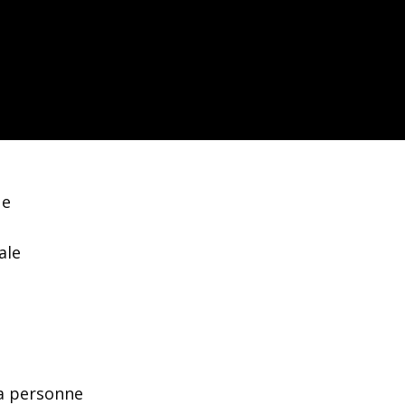
ue
ale
la personne