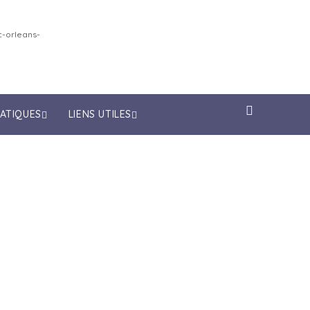
-orleans-
RATIQUES
LIENS UTILES