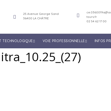
ce.0360019a@ac
25 Avenue George Sand
tours.fr
36400 LA CHÂTRE
02 54 62 17 00
ET TECHNOLOGIQUE
VOIE PROFESSIONNELLE
INFOS P
tra_10.25_(27)