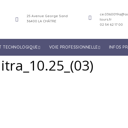
ce.0360019a@ac
25 Avenue George Sand
tours.fr
36400 LA CHÂTRE
02 54 62 17 00
ET TECHNOLOGIQUE
VOIE PROFESSIONNELLE
INFOS P
tra_10.25_(03)