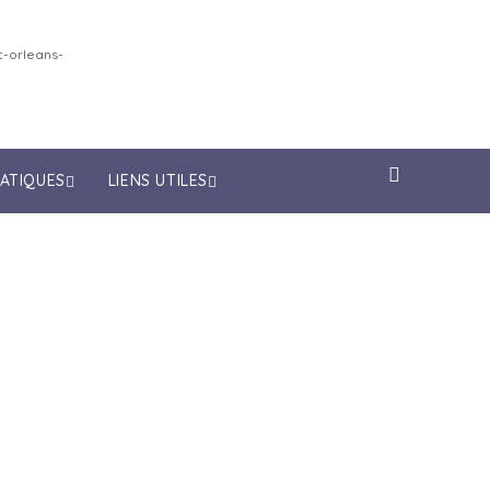
-orleans-
RATIQUES
LIENS UTILES