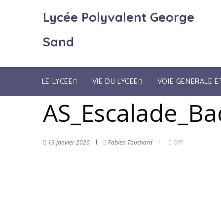
Lycée Polyvalent George
Sand
LE LYCEE
VIE DU LYCEE
VOIE GENERALE 
AS_Escalade_Ba
19 janvier 2026
Fabien Touchard
Off