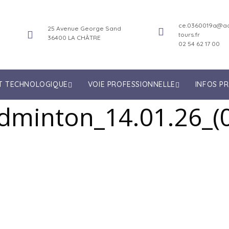
ce.0360019a@ac
25 Avenue George Sand
tours.fr
36400 LA CHÂTRE
02 54 62 17 00
ET TECHNOLOGIQUE
VOIE PROFESSIONNELLE
INFOS P
dminton_14.01.26_(