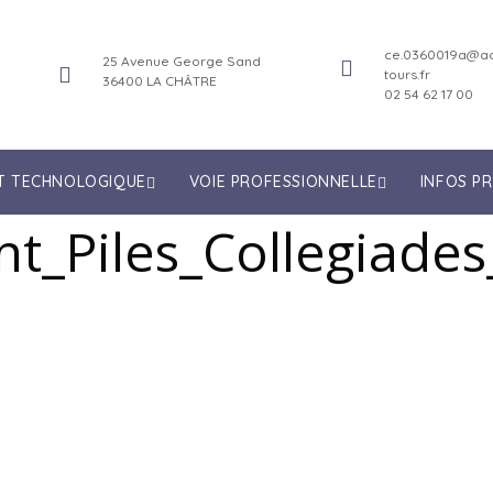
ce.0360019a@ac
25 Avenue George Sand
tours.fr
36400 LA CHÂTRE
02 54 62 17 00
ET TECHNOLOGIQUE
VOIE PROFESSIONNELLE
INFOS P
t_Piles_Collegiades