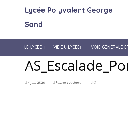
Lycée Polyvalent George
Sand
LE LYCEE
VIE DU LYCEE
VOIE GENERALE 
AS_Escalade_Pon
4 juin 2026
Fabien Touchard
Off