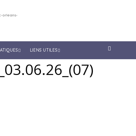
-orleans-
RATIQUES
LIENS UTILES
_03.06.26_(07)