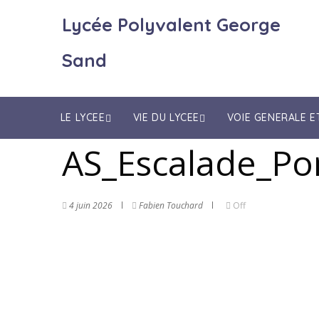
Lycée Polyvalent George
Sand
LE LYCEE
VIE DU LYCEE
VOIE GENERALE 
AS_Escalade_Pon
4 juin 2026
Fabien Touchard
Off