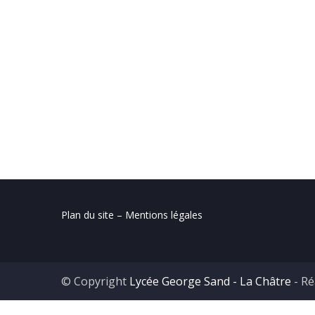
Plan du site – Mentions légales
© Copyright
Lycée George Sand - La Châtre
- Ré