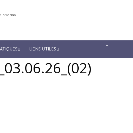
-orleans-
RATIQUES
LIENS UTILES
_03.06.26_(02)