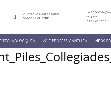
ce.0360019a@ac
25 Avenue George Sand
tours.fr
36400 LA CHÂTRE
02 54 62 17 00
ET TECHNOLOGIQUE
VOIE PROFESSIONNELLE
INFOS P
t_Piles_Collegiades