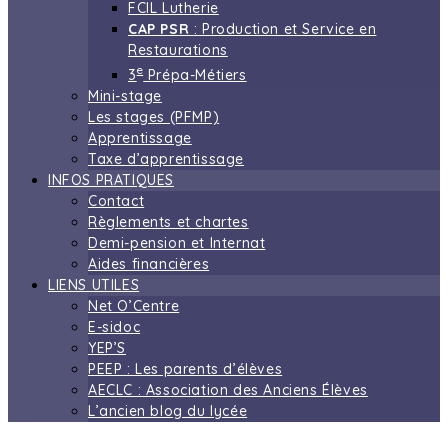
FCIL Lutherie
CAP PSR
: Production et Service en
Restaurations
e
3
Prépa-Métiers
Mini-stage
Les stages (PFMP)
Apprentissage
Taxe d’apprentissage
INFOS PRATIQUES
Contact
Règlements et chartes
Demi-pension et Internat
Aides financières
LIENS UTILES
Net O’Centre
E-sidoc
YEP’S
PEEP : Les parents d’élèves
AECLC : Association des Anciens Élèves
L’ancien blog du lycée