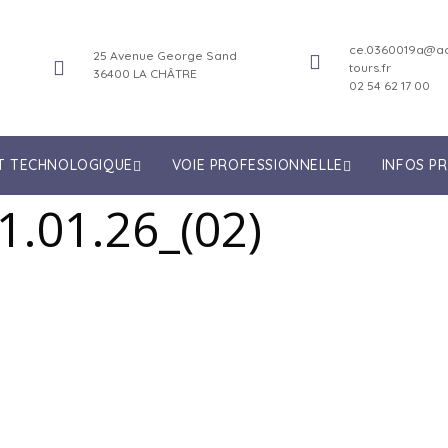
ce.0360019a@ac
25 Avenue George Sand
tours.fr
36400 LA CHÂTRE
02 54 62 17 00
ET TECHNOLOGIQUE
VOIE PROFESSIONNELLE
INFOS P
.01.26_(02)