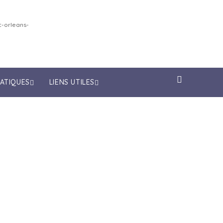
-orleans-
RATIQUES
LIENS UTILES