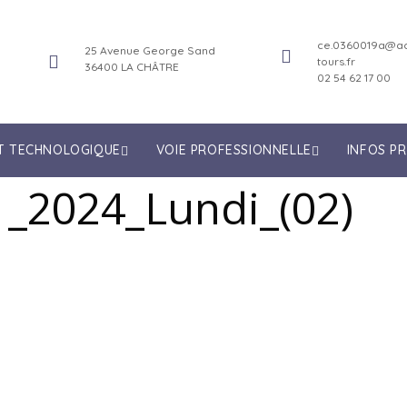
ce.0360019a@ac
25 Avenue George Sand
tours.fr
36400 LA CHÂTRE
02 54 62 17 00
ET TECHNOLOGIQUE
VOIE PROFESSIONNELLE
INFOS P
1_2024_Lundi_(02)