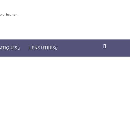
-orleans-
RATIQUES
LIENS UTILES