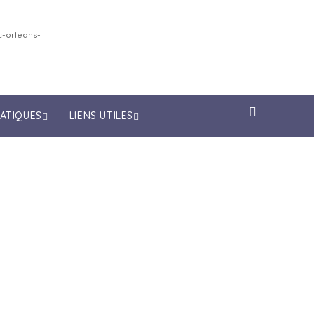
-orleans-
RATIQUES
LIENS UTILES