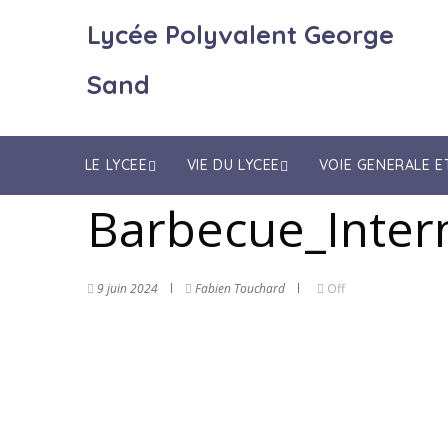
Lycée Polyvalent George
Sand
LE LYCEE
VIE DU LYCEE
VOIE GENERALE 
Barbecue_Inter
9 juin 2024
Fabien Touchard
Off