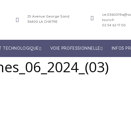
ce.0360019a@ac
25 Avenue George Sand
tours.fr
36400 LA CHÂTRE
02 54 62 17 00
ET TECHNOLOGIQUE
VOIE PROFESSIONNELLE
INFOS P
nes_06_2024_(03)